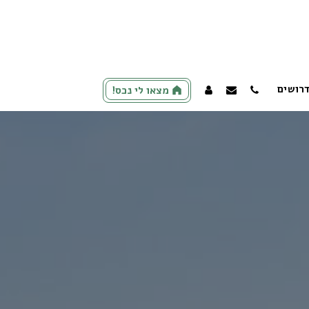
רושים
מצאו לי נכס!